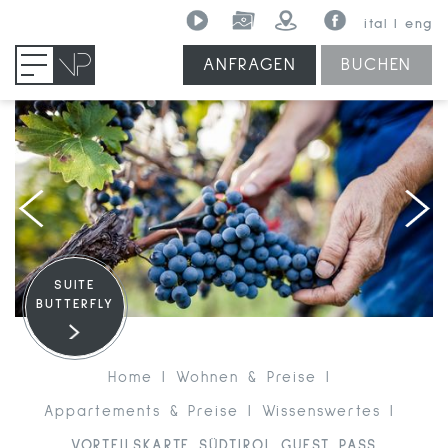
ital
eng
ANFRAGEN
BUCHEN
MENU
SUITE
BUTTERFLY
Home
Wohnen & Preise
Appartements & Preise
Wissenswertes
VORTEILSKARTE SÜDTIROL GUEST PASS