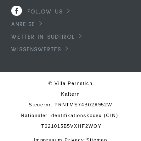
FOLLOW US
ANREISE
WETTER IN SÜDTIROL
WISSENSWERTES
© Villa Pernstich
Kaltern
Steuernr. PRNTMS74B02A952W
Nationaler Identifikationskodex (CIN):
IT021015B5VXHF2WOY
Impressum
Privacy
Sitemap