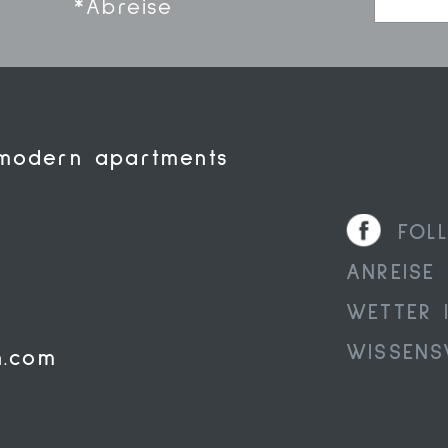
*Abreise
 modern apartments
FOL
ANREISE
WETTER 
WISSENS
h.com