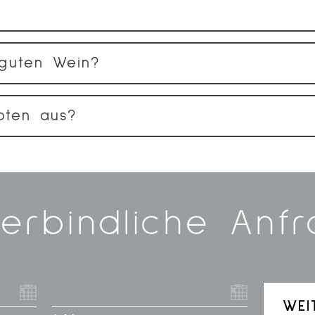
 guten Wein?
boten aus?
erbindliche Anf
WEI